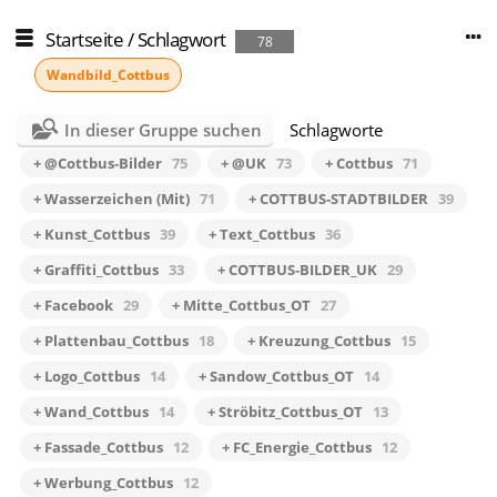
Startseite
/
Schlagwort
78
Wandbild_Cottbus
In dieser Gruppe suchen
Schlagworte
+ @Cottbus-Bilder
75
+ @UK
73
+ Cottbus
71
+ Wasserzeichen (Mit)
71
+ COTTBUS-STADTBILDER
39
+ Kunst_Cottbus
39
+ Text_Cottbus
36
+ Graffiti_Cottbus
33
+ COTTBUS-BILDER_UK
29
+ Facebook
29
+ Mitte_Cottbus_OT
27
+ Plattenbau_Cottbus
18
+ Kreuzung_Cottbus
15
+ Logo_Cottbus
14
+ Sandow_Cottbus_OT
14
+ Wand_Cottbus
14
+ Ströbitz_Cottbus_OT
13
+ Fassade_Cottbus
12
+ FC_Energie_Cottbus
12
+ Werbung_Cottbus
12