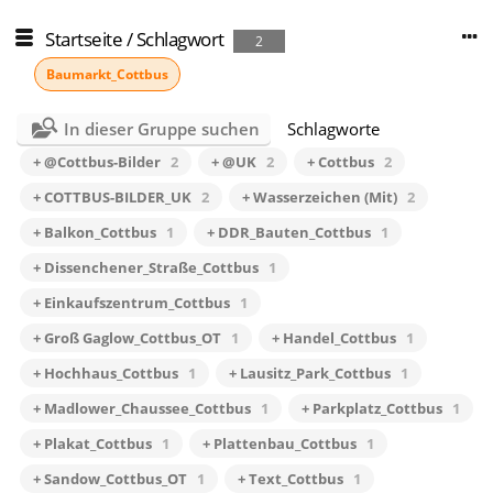
Startseite
/
Schlagwort
2
Baumarkt_Cottbus
In dieser Gruppe suchen
Schlagworte
+ @Cottbus-Bilder
2
+ @UK
2
+ Cottbus
2
+ COTTBUS-BILDER_UK
2
+ Wasserzeichen (Mit)
2
+ Balkon_Cottbus
1
+ DDR_Bauten_Cottbus
1
+ Dissenchener_Straße_Cottbus
1
+ Einkaufszentrum_Cottbus
1
+ Groß Gaglow_Cottbus_OT
1
+ Handel_Cottbus
1
+ Hochhaus_Cottbus
1
+ Lausitz_Park_Cottbus
1
+ Madlower_Chaussee_Cottbus
1
+ Parkplatz_Cottbus
1
+ Plakat_Cottbus
1
+ Plattenbau_Cottbus
1
+ Sandow_Cottbus_OT
1
+ Text_Cottbus
1