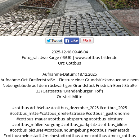
2025-12-18 09-46-04
Fotograf: Uwe Karge / @UK | www.cottbus-bilder.de
Ort: Cottbus
Aufnahme-Datum: 18.12.2025
Aufnahme-Ort: Dreifertstraße | Einsturz einer Grundstücksmauer an einem
Nebengebäude auf dem rückwärtigen Grundstück Friedrich-Ebert-Straße
33 (Gaststätte "Brandenburger Hof")
Ortsteil: Mitte
#cottbus #chóśebuz #cottbus_dezember_2025 #cottbus_2025
#cottbus_mitte #cottbus_dreifertstrasse #cottbusr_gastronomie
#cottbus_mauer #cottbus_absperrung #cottbus_einsturz
#cottbus_müllentsorgung #cottbus_parkplatz #cottbus_bilder
#cottbus_pictures #cottbusundumgebung #cottbus_meinestadt
#cottbusmeinestadt #meinestadtcottbus #meincottbus #mein_cottbus