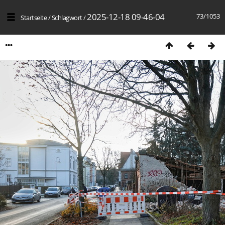
2025-12-18 09-46-04
73/1053
Startseite
/
Schlagwort
/