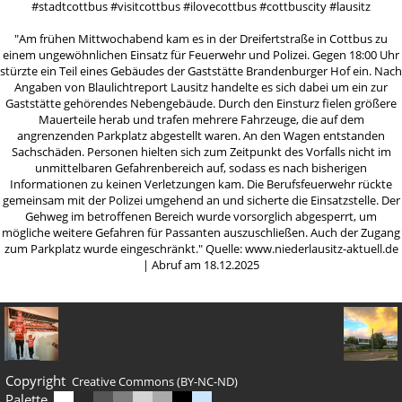
#stadtcottbus #visitcottbus #ilovecottbus #cottbuscity #lausitz
"Am frühen Mittwochabend kam es in der Dreifertstraße in Cottbus zu
einem ungewöhnlichen Einsatz für Feuerwehr und Polizei. Gegen 18:00 Uhr
stürzte ein Teil eines Gebäudes der Gaststätte Brandenburger Hof ein. Nach
Angaben von Blaulichtreport Lausitz handelte es sich dabei um ein zur
Gaststätte gehörendes Nebengebäude. Durch den Einsturz fielen größere
Mauerteile herab und trafen mehrere Fahrzeuge, die auf dem
angrenzenden Parkplatz abgestellt waren. An den Wagen entstanden
Sachschäden. Personen hielten sich zum Zeitpunkt des Vorfalls nicht im
unmittelbaren Gefahrenbereich auf, sodass es nach bisherigen
Informationen zu keinen Verletzungen kam. Die Berufsfeuerwehr rückte
gemeinsam mit der Polizei umgehend an und sicherte die Einsatzstelle. Der
Gehweg im betroffenen Bereich wurde vorsorglich abgesperrt, um
mögliche weitere Gefahren für Passanten auszuschließen. Auch der Zugang
zum Parkplatz wurde eingeschränkt." Quelle: www.niederlausitz-aktuell.de
| Abruf am 18.12.2025
Copyright
Creative Commons (BY-NC-ND)
Palette