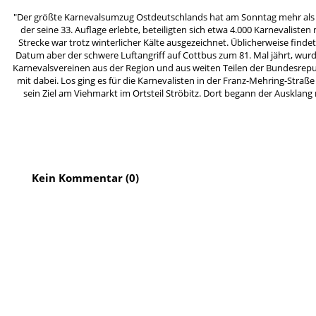
"Der größte Karnevalsumzug Ostdeutschlands hat am Sonntag mehr als 50
der seine 33. Auflage erlebte, beteiligten sich etwa 4.000 Karnevali
Strecke war trotz winterlicher Kälte ausgezeichnet. Üblicherweise find
Datum aber der schwere Luftangriff auf Cottbus zum 81. Mal jährt, wur
Karnevalsvereinen aus der Region und aus weiten Teilen der Bundesrepu
mit dabei. Los ging es für die Karnevalisten in der Franz-Mehring-Straß
sein Ziel am Viehmarkt im Ortsteil Ströbitz. Dort begann der Ausklang
Kein Kommentar (0)