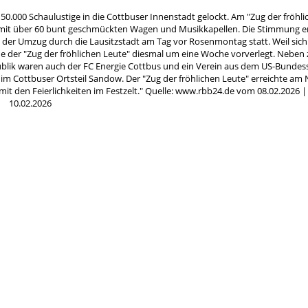
.000 Schaulustige in die Cottbuser Innenstadt gelockt. Am "Zug der fröhli
sten mit über 60 bunt geschmückten Wagen und Musikkapellen. Die Stimmung e
et der Umzug durch die Lausitzstadt am Tag vor Rosenmontag statt. Weil sic
de der "Zug der fröhlichen Leute" diesmal um eine Woche vorverlegt. Neben 
blik waren auch der FC Energie Cottbus und ein Verein aus dem US-Bundess
e im Cottbuser Ortsteil Sandow. Der "Zug der fröhlichen Leute" erreichte am
 mit den Feierlichkeiten im Festzelt." Quelle: www.rbb24.de vom 08.02.2026 
10.02.2026