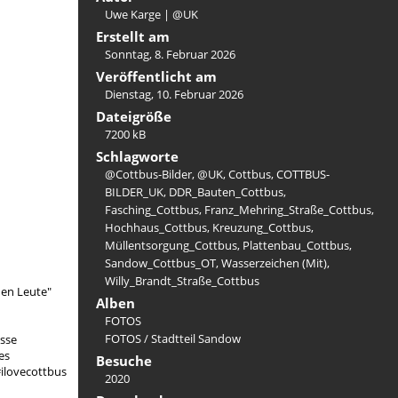
Uwe Karge | @UK
Erstellt am
Sonntag, 8. Februar 2026
Veröffentlicht am
Dienstag, 10. Februar 2026
Dateigröße
7200 kB
Schlagworte
@Cottbus-Bilder
,
@UK
,
Cottbus
,
COTTBUS-
BILDER_UK
,
DDR_Bauten_Cottbus
,
Fasching_Cottbus
,
Franz_Mehring_Straße_Cottbus
,
Hochhaus_Cottbus
,
Kreuzung_Cottbus
,
Müllentsorgung_Cottbus
,
Plattenbau_Cottbus
,
Sandow_Cottbus_OT
,
Wasserzeichen (Mit)
,
Willy_Brandt_Straße_Cottbus
hen Leute"
Alben
FOTOS
FOTOS
/
Stadtteil Sandow
sse
es
Besuche
ilovecottbus
2020