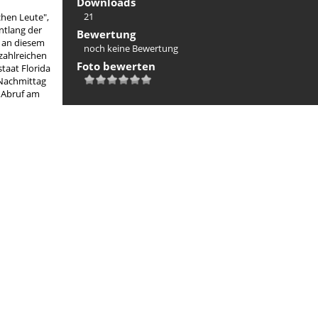
Downloads
21
chen Leute",
ntlang der
Bewertung
h an diesem
noch keine Bewertung
zahlreichen
Foto bewerten
taat Florida
 Nachmittag
| Abruf am