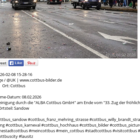
26-02-08 15-28-16
ge / @UK | www.cottbus-bilder.de
Ort: Cottbus
me-Datum: 08.02.2026
reinigung durch die "ALBA Cottbus GmbH" am Ende vom "33. Zug der fröhlic
Ortsteil: Sandow
ttbus_sandow #cottbus_franz_mehring_strasse #cottbus_willy_brandt_stra
ng #cottbus_karneval #cottbus_hochhaus #cottbus_bilder #cottbus_pictur
tadtcottbus #meincottbus #mein_cottbus #stadtcottbus #visitcottbus #
ttbuscity #lausitz