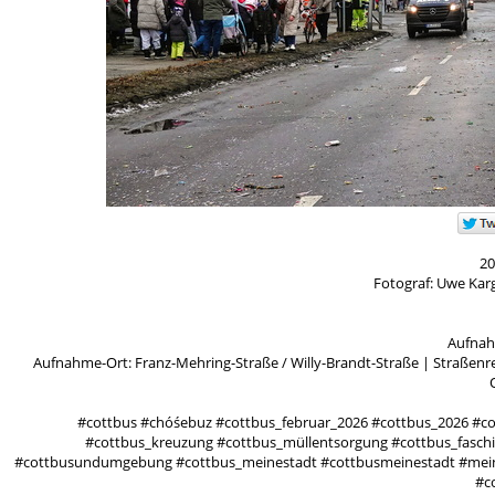
20
Fotograf: Uwe Kar
Aufnah
Aufnahme-Ort: Franz-Mehring-Straße / Willy-Brandt-Straße | Straßen
#cottbus #chóśebuz #cottbus_februar_2026 #cottbus_2026 #co
#cottbus_kreuzung #cottbus_müllentsorgung #cottbus_faschi
#cottbusundumgebung #cottbus_meinestadt #cottbusmeinestadt #meines
#co