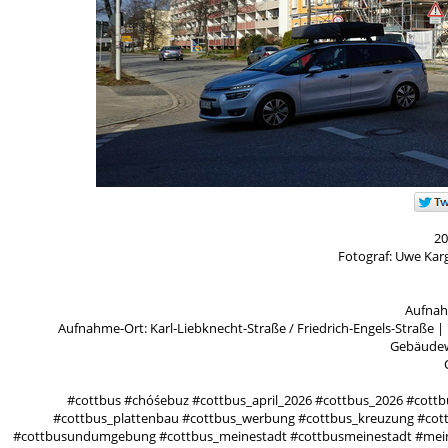
20
Fotograf: Uwe Kar
Aufnah
Aufnahme-Ort: Karl-Liebknecht-Straße / Friedrich-Engels-Straße
Gebäudew
#cottbus #chóśebuz #cottbus_april_2026 #cottbus_2026 #cottbus
#cottbus_plattenbau #cottbus_werbung #cottbus_kreuzung #cottb
#cottbusundumgebung #cottbus_meinestadt #cottbusmeinestadt #meines