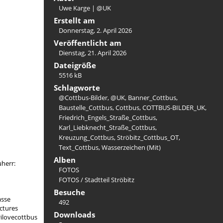
Uwe Karge | @UK
Erstellt am
Donnerstag, 2. April 2026
Veröffentlicht am
Dienstag, 21. April 2026
Dateigröße
5516 kB
Schlagworte
@Cottbus-Bilder
,
@UK
,
Banner_Cottbus
,
Baustelle_Cottbus
,
Cottbus
,
COTTBUS-BILDER_UK
,
Friedrich_Engels_Straße_Cottbus
,
Karl_Liebknecht_Straße_Cottbus
,
Kreuzung_Cottbus
,
Ströbitz_Cottbus_OT
,
Text_Cottbus
,
Wasserzeichen (Mit)
Alben
herr:
FOTOS
FOTOS
/
Stadtteil Ströbitz
Besuche
asse
492
ctures
Downloads
ilovecottbus