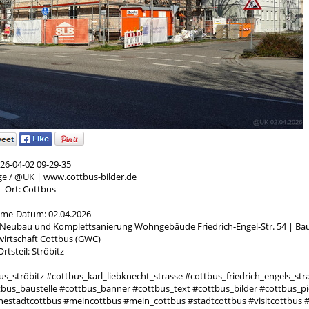
26-04-02 09-29-35
ge / @UK | www.cottbus-bilder.de
Ort: Cottbus
me-Datum: 02.04.2026
 | Neubau und Komplettsanierung Wohngebäude Friedrich-Engel-Str. 54 | Bau
irtschaft Cottbus (GWC)
Ortsteil: Ströbitz
_ströbitz #cottbus_karl_liebknecht_strasse #cottbus_friedrich_engels_str
us_baustelle #cottbus_banner #cottbus_text #cottbus_bilder #cottbus_pi
tadtcottbus #meincottbus #mein_cottbus #stadtcottbus #visitcottbus #