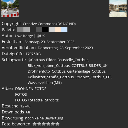
Copyright
Creative Commons (BY-NC-ND)
Palette
Autor
Uwe Karge | @UK
Erstellt am
Samstag, 23. September 2023
Veröffentlicht am
Donnerstag, 28. September 2023
Dateigröße
17976 kB
Schlagworte
@Cottbus-Bilder
,
Baustelle_Cottbus
,
Blick_von_oben_Cottbus
,
COTTBUS-BILDER_UK
,
Drohnenfoto_Cottbus
,
Gartenanlage_Cottbus
,
Kolkwitzer_Straße_Cottbus
,
Ströbitz_Cottbus_OT
,
Wasserzeichen (Mit)
Alben
DROHNEN-FOTOS
FOTOS
FOTOS
/
Stadtteil Ströbitz
Besuche
12746
Downloads
68
Bewertung
noch keine Bewertung
Foto bewerten