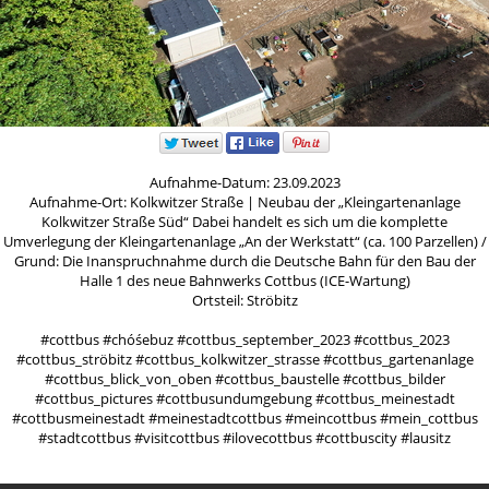
Aufnahme-Datum: 23.09.2023
Aufnahme-Ort: Kolkwitzer Straße | Neubau der „Kleingartenanlage
Kolkwitzer Straße Süd“ Dabei handelt es sich um die komplette
Umverlegung der Kleingartenanlage „An der Werkstatt“ (ca. 100 Parzellen) /
Grund: Die Inanspruchnahme durch die Deutsche Bahn für den Bau der
Halle 1 des neue Bahnwerks Cottbus (ICE-Wartung)
Ortsteil: Ströbitz
#cottbus #chóśebuz #cottbus_september_2023 #cottbus_2023
#cottbus_ströbitz #cottbus_kolkwitzer_strasse #cottbus_gartenanlage
#cottbus_blick_von_oben #cottbus_baustelle #cottbus_bilder
#cottbus_pictures #cottbusundumgebung #cottbus_meinestadt
#cottbusmeinestadt #meinestadtcottbus #meincottbus #mein_cottbus
#stadtcottbus #visitcottbus #ilovecottbus #cottbuscity #lausitz