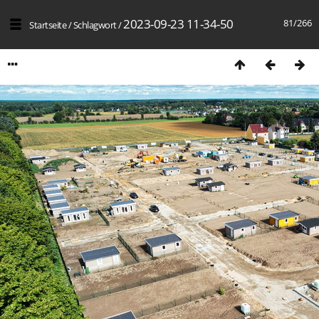
2023-09-23 11-34-50
81/266
Startseite
/
Schlagwort
/