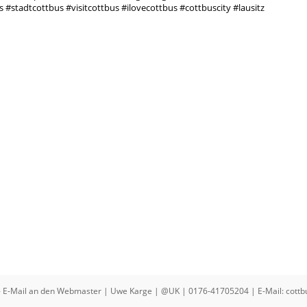
stadtcottbus #visitcottbus #ilovecottbus #cottbuscity #lausitz
-
E-Mail an den Webmaster
| Uwe Karge | @UK | 0176-41705204 | E-Mail: cott