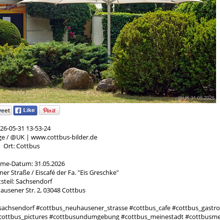
26-05-31 13-53-24
ge / @UK | www.cottbus-bilder.de
Ort: Cottbus
me-Datum: 31.05.2026
 Straße / Eiscafé der Fa. "Eis Greschke"
steil: Sachsendorf
ausener Str. 2, 03048 Cottbus
sachsendorf #cottbus_neuhausener_strasse #cottbus_cafe #cottbus_gastr
 #cottbus_pictures #cottbusundumgebung #cottbus_meinestadt #cottbusme