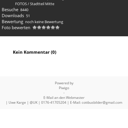
FOTOS
/
Stadtteil Mitte
Besuche
8440
Downloads
51
Bewertung
noch keine Bewertung
Foto bewerten
Kein Kommentar (0)
Powered by
Piwigo
-
E-Mail an den Webmaster
| Uwe Karge | @UK | 0176-41705204 | E-Mail: cottbusbilder@gmail.com