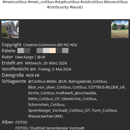
#meincottbus #mein_cottbus #stadtcottbus #visitcottbus #ilovecottbus
#cottbuscity #lausitz
Copyright
Creative Commons (BY-NC-ND)
Palette
Autor
Uwe Karge | @UK
Erstellt am
Mittwoch, 20. März 2024
Veröffentlicht am
Freitag, 3. Mai 2024
Dateigröße
4626 kB
Schlagworte
@Cottbus-Bilder
,
@UK
,
Bahngelände_Cottbus
,
Blick_von_oben_Cottbus
,
Cottbus
,
COTTBUS-BILDER_UK
,
Kirche_Cottbus
,
Kraftwerk_Jänschwalde
,
Mitte_Cottbus_OT
,
Oberkirche_Cottbus
,
Schornstein_Cottbus
,
Spremberger_Vorstadt_Cottbus_OT
,
Turm_Cottbus
,
Wasserzeichen (Mit)
Alben
FOTOS
FOTOS
/
Stadtteil Spremberger Vorstadt