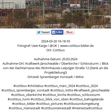
2024-03-20 16-18-55
Fotograf: Uwe Karge / @UK | www.cottbus-bilder.de
Ort: Cottbus
Aufnahme-Datum: 20.03.2024
Aufnahme-Ort: Kraftwerk Jänschwalde / Oberkirche / Schlossturm | Blick
von der Dachterrasse des Wohnhauses Leipziger Straße 12 (Dank an die
Projektleitung!)
Ortsteil: Spremberger Vorstadt / Mitte
#cottbus #chóśebuz #cottbus_märz_2024 #cottbus_2024
#cottbus_spremberger_vorstadt #cottbus_mitte #kraftwerk_jänschwalde
#cottbus_oberkirche #cottbus_kirche #cottbus_schlossturm
#cottbus_turm #cottbus_blick_von_oben #cottbus_bahngelände
#cottbus_bilder #cottbus_pictures #cottbusundumgebung
#cottbus_meinestadt #cottbusmeinestadt #meinestadtcottbus