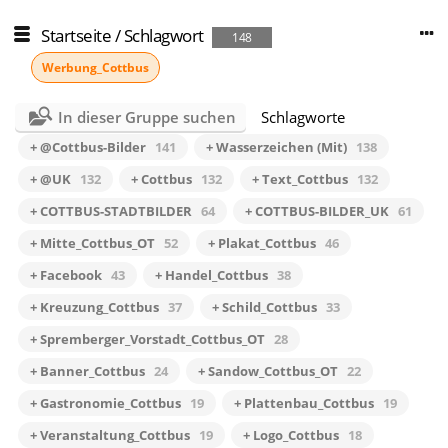
Startseite
/
Schlagwort
148
Werbung_Cottbus
In dieser Gruppe suchen
Schlagworte
+ @Cottbus-Bilder
141
+ Wasserzeichen (Mit)
138
+ @UK
132
+ Cottbus
132
+ Text_Cottbus
132
+ COTTBUS-STADTBILDER
64
+ COTTBUS-BILDER_UK
61
+ Mitte_Cottbus_OT
52
+ Plakat_Cottbus
46
+ Facebook
43
+ Handel_Cottbus
38
+ Kreuzung_Cottbus
37
+ Schild_Cottbus
33
+ Spremberger_Vorstadt_Cottbus_OT
28
+ Banner_Cottbus
24
+ Sandow_Cottbus_OT
22
+ Gastronomie_Cottbus
19
+ Plattenbau_Cottbus
19
+ Veranstaltung_Cottbus
19
+ Logo_Cottbus
18